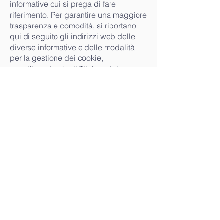
informative cui si prega di fare
riferimento. Per garantire una maggiore
trasparenza e comodità, si riportano
qui di seguito gli indirizzi web delle
diverse informative e delle modalità
per la gestione dei cookie,
specificando che il Titolare del
trattamento non ha responsabilità per
la operatività su questo Sito di cookies
di terze parti.
Responsabilità per operatività di
Cookies di terze Parti
Si richiama in materia quanto previsto
dal Provvedimento Generale del
Garante privacy sui cookies dell’8
Maggio 2014: “Vi sono molteplici
motivazioni per le quali non risulta
possibile porre in capo all’editore
l’obbligo di fornire l’informativa e