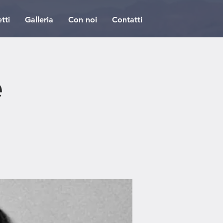
tti
Galleria
Con noi
Contatti
e