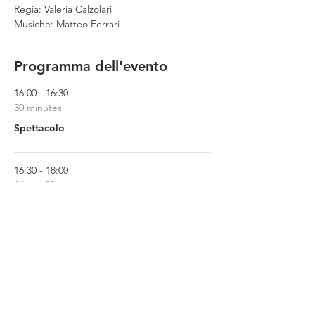
Regia: Valeria Calzolari
Musiche: Matteo Ferrari
Programma dell'evento
16:00 - 16:30
30 minutes
Spettacolo
16:30 - 18:00
1 hour 30 minutes
Giochi teatrali
See All
1 more item available