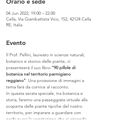
Orario e sede
04 Jun 2022, 19:00 – 22:00
Cella, Via Giambattista Vico, 152, 42124 Cella
RE, Italia
Evento
Il Prof. Pellini, laureato in scienze naturali, 
botanico e storico delle piante, ci 
presenteerà il suo libro 
"90 pillole di 
botanica nel territorio parmigiano 
reggiano"
. Una proiezione di immagini a 
tema farà da cornice al racconto. 
In questa serata speciale, tra botanica e 
storia, faremo una passeggiata virtuale alla 
scoperta delle piante tipiche del nostro 
territorio, per imparare a guardare con 
occhi nuovi la vegetazione che ci circonda.
Per Info: Romeo 370 303 8060